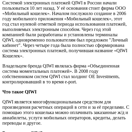
Системой электронных платежей QIWI в России начали
пользоваться 10 лет назад. У её основания стоит фирма ООО
«Мобильный кошелек». Началом послужило создание в 2006
году мобильного приложения «Мобильный кошелек», этот
год стал нулевой отметкой периода использования платежей,
выполняемых электронным способом. Через год этой
компанией были разработаны и установлены терминалы
QIWI, одновременно пользователям был предложен "Личный
кабинет". Через четыре года была полностью сформирована
система электронных платежей, получившая название «QIWI
Кошелек».
Владельцем бренда QIWI являлась фирма «Объединенная
система моментальных платежей». В 2008 году
собственником систем QIWI стал холдинг OE Investments,
контролировавший в то время e-port.
Что такое QIWI
QIWI является многофункциональным средством для
произведения расчетных операций в сети и за её пределами. С
помощью этого кошелька можно оплачивать заказанные ж/д и
авиабилеты, услуги мобильных операторов, кредиты, делать
переводы и другое.